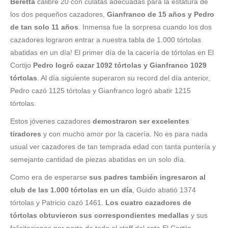
Beretta
calibre 20 con culatas adecuadas para la estatura de
los dos pequeños cazadores,
Gianfranco de 15 años y Pedro
de tan solo 11 años
. Inmensa fue la sorpresa cuando los dos
cazadores lograron entrar a nuestra tabla de 1.000 tórtolas
abatidas en un día! El primer día de la cacería de tórtolas en El
Cortijo
Pedro logró cazar 1092 tórtolas y Gianfranco 1029
tórtolas
. Al día siguiente superaron su record del día anterior,
Pedro cazó 1125 tórtolas y Gianfranco logró abatir 1215
tórtolas.
Estos jóvenes cazadores
demostraron ser excelentes
tiradores
y con mucho amor por la cacería. No es para nada
usual ver cazadores de tan temprada edad con tanta puntería y
semejante cantidad de piezas abatidas en un solo día.
Como era de esperarse
sus padres también ingresaron al
club de las 1.000 tórtolas en un día
, Guido abatió 1374
tórtolas y Patricio cazó 1461.
Los cuatro cazadores de
tórtolas obtuvieron sus correspondientes medallas
y sus
felicitaciones por parte de todo el staff del coto El Cortijo.