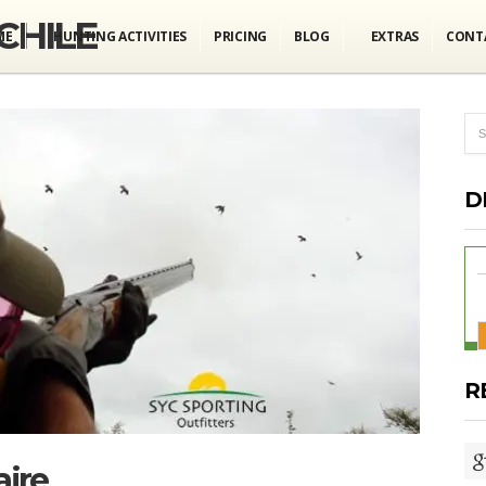
ME
HUNTING ACTIVITIES
PRICING
BLOG
EXTRAS
CONT
D
R
aire