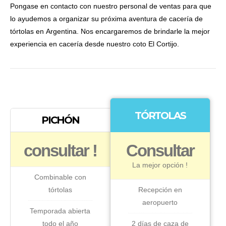
Pongase en contacto con nuestro personal de ventas para que
lo ayudemos a organizar su próxima aventura de cacería de
tórtolas en Argentina. Nos encargaremos de brindarle la mejor
experiencia en cacería desde nuestro coto El Cortijo.
TÓRTOLAS
PICHÓN
consultar !
Consultar
La mejor opción !
Combinable con
tórtolas
Recepción en
aeropuerto
Temporada abierta
todo el año
2 días de caza de