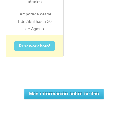
tórtolas
Temporada desde
1 de Abril hasta 30
de Agosto
Reservar ahora!
Mas información sobre tarifas