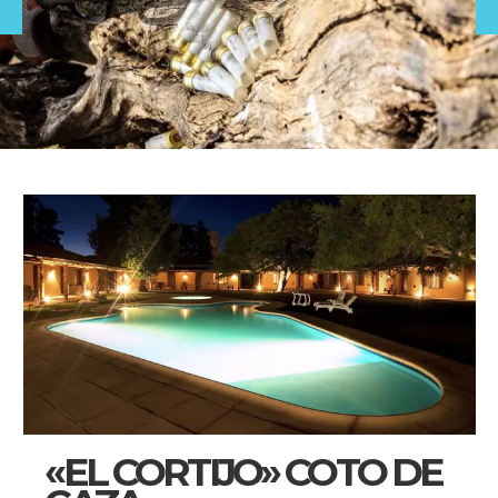
«EL CORTIJO» COTO DE