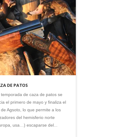
Argentina
•
Caza
•
Córdoba
•
Patos
ZA DE PATOS
 temporada de caza de patos se
icia el primero de mayo y finaliza el
 de Agsoto, lo que permite a los
zadores del hemisferio norte
uropa, usa…) escaparse del...