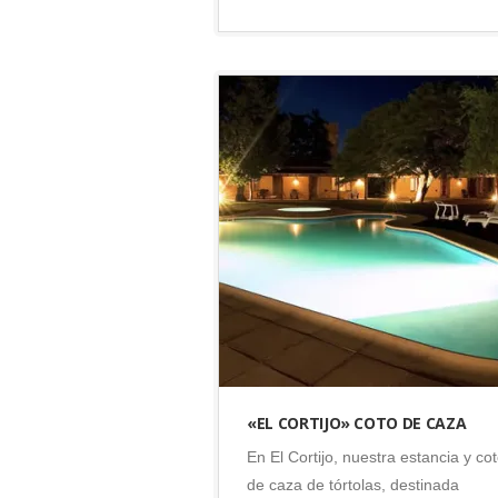
Argentina
•
Córdoba
•
Coto de
caza
«EL CORTIJO» COTO DE CAZA
En El Cortijo, nuestra estancia y co
de caza de tórtolas, destinada