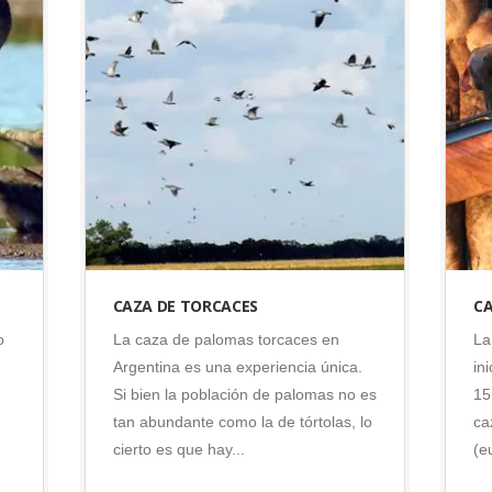
Argentina
•
Caza
•
Córdoba
•
Pichon
CAZA DE TORCACES
CA
o
La caza de palomas torcaces en
La
Argentina es una experiencia única.
in
Si bien la población de palomas no es
15
tan abundante como la de tórtolas, lo
ca
cierto es que hay...
(e