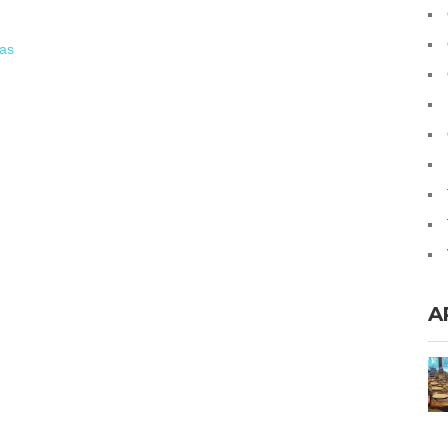
las
A