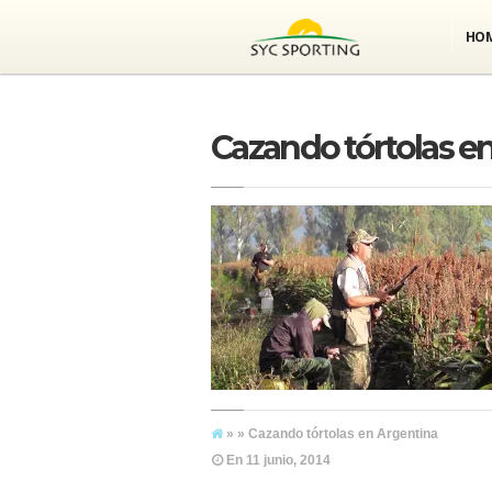
HO
Cazando tórtolas e
» » Cazando tórtolas en Argentina
En
11 junio, 2014