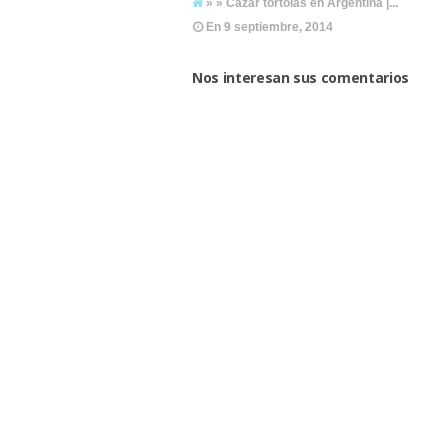
» » Cazar tórtolas en Argentina |...
En
9 septiembre, 2014
Nos interesan sus comentarios