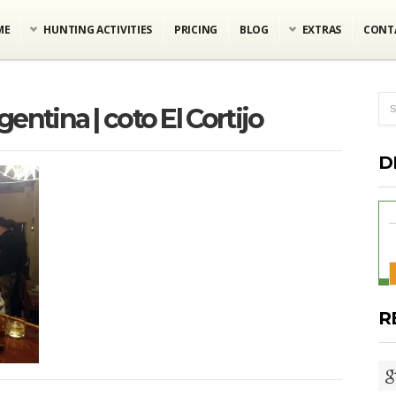
ME
HUNTING ACTIVITIES
PRICING
BLOG
EXTRAS
CONT
gentina | coto El Cortijo
D
R