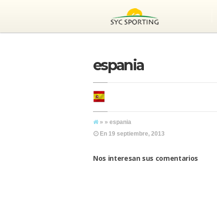
espania
» » espania
En
19 septiembre, 2013
Nos interesan sus comentarios