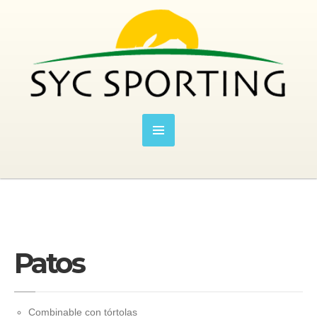
Patos
Combinable con tórtolas