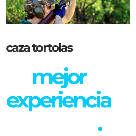
caza tortolas
La
mejor
experiencia
en cacería
.