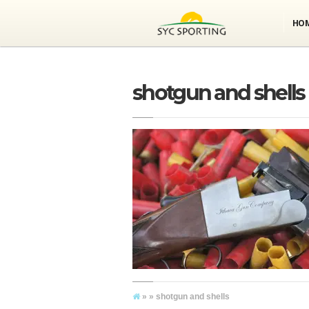
HO
shotgun and shells
» » shotgun and shells