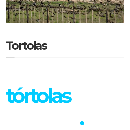
Tortolas
Caza de
tórtolas
en
Córdoba
.