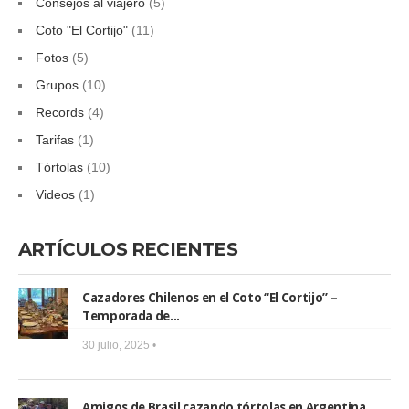
Consejos al viajero
(5)
Coto "El Cortijo"
(11)
Fotos
(5)
Grupos
(10)
Records
(4)
Tarifas
(1)
Tórtolas
(10)
Videos
(1)
ARTÍCULOS RECIENTES
Cazadores Chilenos en el Coto “El Cortijo” –
Temporada de...
30 julio, 2025 •
Amigos de Brasil cazando tórtolas en Argentina